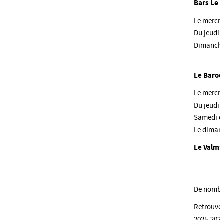
Bars Le
Le mercr
Du jeudi
Dimanch
Le Bar
Le mercr
Du jeudi
Samedi d
Le diman
Le Val
De nombr
Retrouve
2025-202