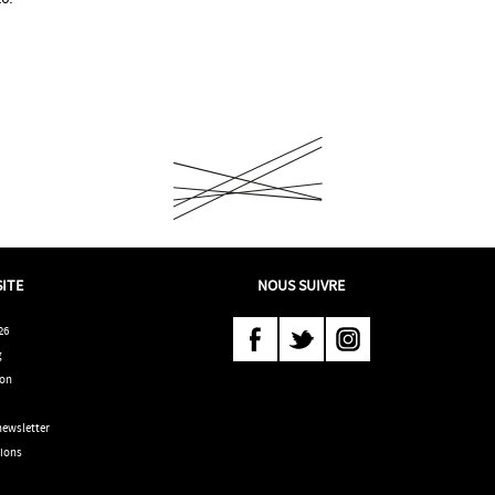
SITE
NOUS SUIVRE
26
Suivez-
Suivez-
Suivez-
g
ion
nous
nous
nous
s
sur
sur
sur
 newsletter
tions
Facebook
Twitter
Instagram