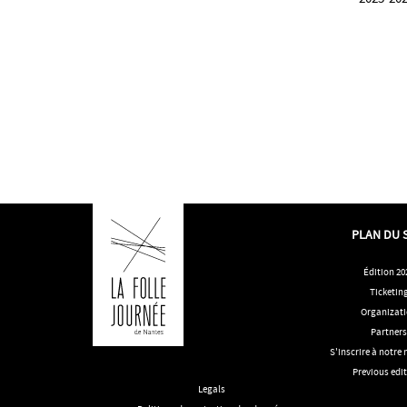
PLAN DU 
Édition 20
Ticketin
Organizat
Partner
S'inscrire à notre
Previous edi
Legals