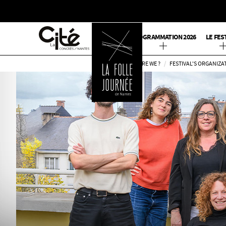
PROGRAMMATION 2026
LE FES
RETOURNER
WHO ARE WE ?
FESTIVAL'S ORGANIZA
SUR
L'ACCUEIL