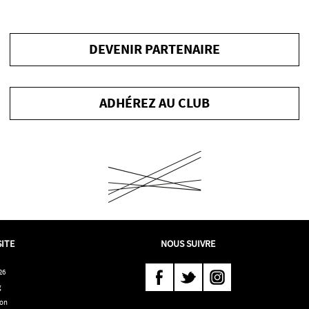
DEVENIR PARTENAIRE
ADHÉREZ AU CLUB
SITE
NOUS SUIVRE
26
Suivez-
Suivez-
Suivez-
g
ion
nous
nous
nous