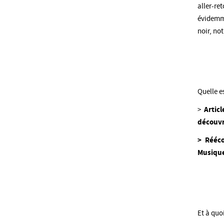
aller-re
évidemme
noir, no
Quelle e
>
Artic
découvr
> Rééc
Musiqu
Et à quoi