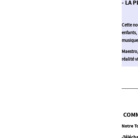
- LA 
Cette no
enfants,
musique 
Maestro,
réalité 
COMM
Notre T
-
Téléch