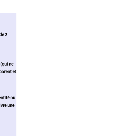
de 2
(qui ne
parent et
entité ou
ivre une