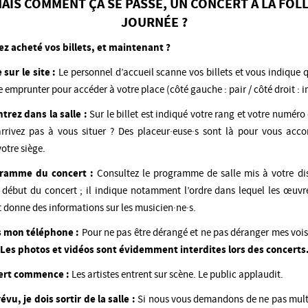
AIS COMMENT ÇA SE PASSE, UN CONCERT À LA FOL
JOURNÉE ?
ez acheté vos billets, et maintenant ?
 sur le site :
Le personnel d’accueil scanne vos billets et vous indique qu
e emprunter pour accéder à votre place (côté gauche : pair / côté droit : 
trez dans la salle :
Sur le billet est indiqué votre rang et votre numéro 
rrivez pas à vous situer ? Des placeur·euse·s sont là pour vous ac
votre siège.
ramme du concert :
Consultez le programme de salle mis à votre di
 début du concert ; il indique notamment l’ordre dans lequel les œuvr
t donne des informations sur les musicien·ne·s.
s mon téléphone :
Pour ne pas être dérangé et ne pas déranger mes voisi
Les photos et vidéos sont évidemment interdites lors des concerts
ert commence :
Les artistes entrent sur scène. Le public applaudit.
vu, je dois sortir de la salle :
Si nous vous demandons de ne pas multi