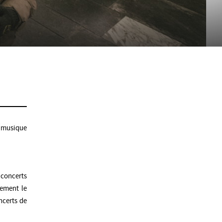
 musique
 concerts
vement le
ncerts de