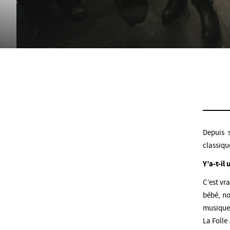
Depuis 
classique
Y’a-t-i
C’est vr
bébé, no
musique 
La Folle