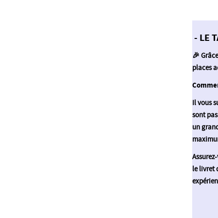
- LE T
🎉 Grâce
places a
Commen
Il vous s
sont pas
un grand
maximum,
Assurez-v
le livret
expérien