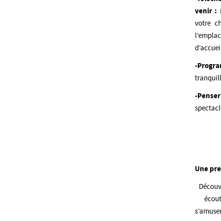
venir
:
votre c
l’emplac
d’accuei
-Progra
tranquil
-Penser
spectacl
Une pre
Découv
écout
s’amuser