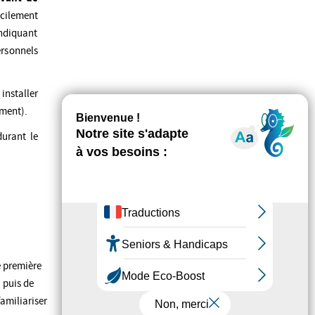
acilement
ndiquant
ersonnels
nstaller
mment).
durant le
 première
 puis de
amiliariser