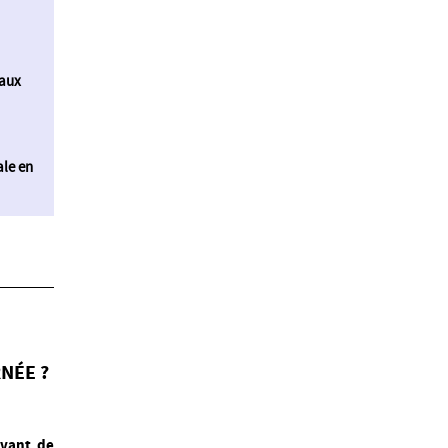
 aux
ale en
NÉE ?
avant de