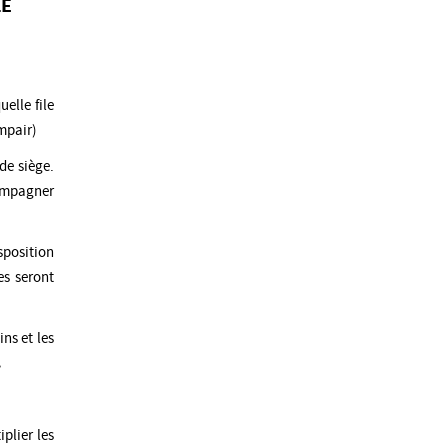
LE
elle file
impair)
de siège.
compagner
sposition
es seront
ns et les
.
plier les