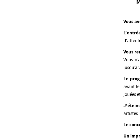
M
Vous av
L'entrée
d'attent
Vous ren
Vous n’a
jusqu’à 
Le prog
avant le
jouées e
J’étein
artistes.
Le conc
Un impré