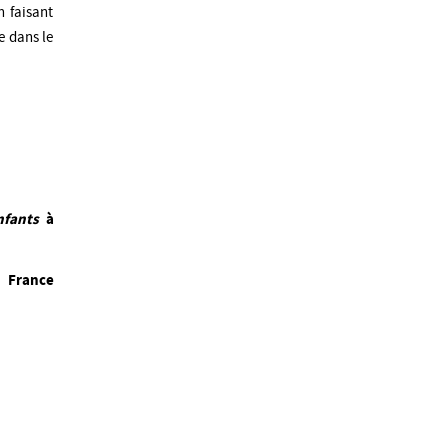
n faisant
e dans le
nfants
à
 France